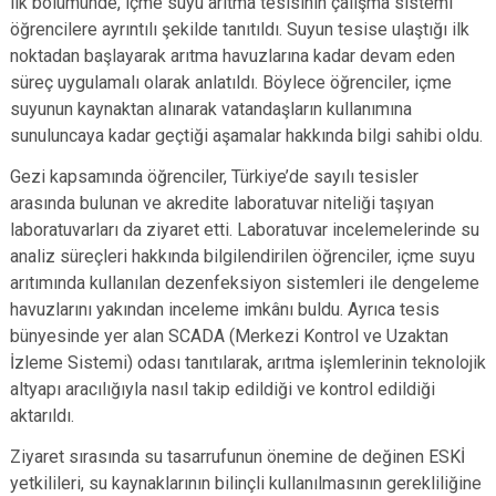
ilk bölümünde, içme suyu arıtma tesisinin çalışma sistemi
öğrencilere ayrıntılı şekilde tanıtıldı. Suyun tesise ulaştığı ilk
noktadan başlayarak arıtma havuzlarına kadar devam eden
süreç uygulamalı olarak anlatıldı. Böylece öğrenciler, içme
suyunun kaynaktan alınarak vatandaşların kullanımına
sunuluncaya kadar geçtiği aşamalar hakkında bilgi sahibi oldu.
Gezi kapsamında öğrenciler, Türkiye’de sayılı tesisler
arasında bulunan ve akredite laboratuvar niteliği taşıyan
laboratuvarları da ziyaret etti. Laboratuvar incelemelerinde su
analiz süreçleri hakkında bilgilendirilen öğrenciler, içme suyu
arıtımında kullanılan dezenfeksiyon sistemleri ile dengeleme
havuzlarını yakından inceleme imkânı buldu. Ayrıca tesis
bünyesinde yer alan SCADA (Merkezi Kontrol ve Uzaktan
İzleme Sistemi) odası tanıtılarak, arıtma işlemlerinin teknolojik
altyapı aracılığıyla nasıl takip edildiği ve kontrol edildiği
aktarıldı.
Ziyaret sırasında su tasarrufunun önemine de değinen ESKİ
yetkilileri, su kaynaklarının bilinçli kullanılmasının gerekliliğine