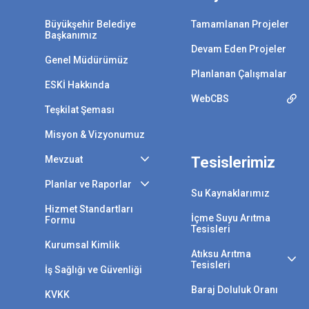
Büyükşehir Belediye
Tamamlanan Projeler
Başkanımız
Devam Eden Projeler
Genel Müdürümüz
Planlanan Çalışmalar
ESKİ Hakkında
WebCBS
Teşkilat Şeması
Misyon & Vizyonumuz
Mevzuat
Tesislerimiz
Planlar ve Raporlar
Su Kaynaklarımız
Hizmet Standartları
İçme Suyu Arıtma
Formu
Tesisleri
Kurumsal Kimlik
Atıksu Arıtma
Tesisleri
İş Sağlığı ve Güvenliği
Baraj Doluluk Oranı
KVKK