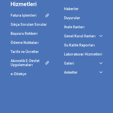
Hizmetleri
Haberler
Fatura İşlemleri
Duyurular
Sıkça Sorulan Sorular
İhale İlanları
Başvuru Rehberi
Genel Kurul İlanları
Ödeme Noktaları
Su Kalite Raporları
Tarife ve Ücretler
Laboratuvar Hizmetleri
Abonelik E-Devlet
Galeri
Uygulamaları
Anketler
e-Dilekçe