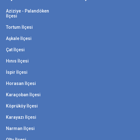
Aziziye - Palandöken
İlçesi
Tortum İlçesi
Aşkale İlçesi
Çat İlçesi
Hınıs İlçesi
İspir İlçesi
Horasan İlçesi
Karaçoban İlçesi
Köprüköy İlçesi
Karayazı İlçesi
Narman İlçesi
Oltu İlçesi