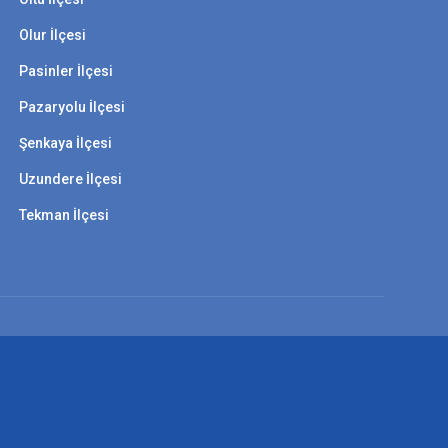
Olur İlçesi
Pasinler İlçesi
Pazaryolu İlçesi
Şenkaya İlçesi
Uzundere İlçesi
Tekman İlçesi