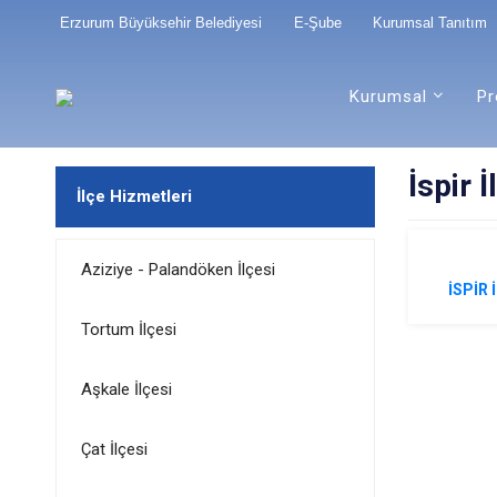
Erzurum Büyüksehir Belediyesi
E-Şube
Kurumsal Tanıtım
Kurumsal
Pr
İspir İ
İlçe Hizmetleri
Aziziye - Palandöken İlçesi
İSPİR 
Tortum İlçesi
Aşkale İlçesi
Çat İlçesi