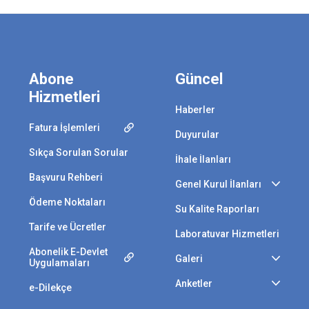
Abone
Güncel
Hizmetleri
Haberler
Fatura İşlemleri
Duyurular
Sıkça Sorulan Sorular
İhale İlanları
Başvuru Rehberi
Genel Kurul İlanları
Ödeme Noktaları
Su Kalite Raporları
Tarife ve Ücretler
Laboratuvar Hizmetleri
Abonelik E-Devlet
Galeri
Uygulamaları
Anketler
e-Dilekçe