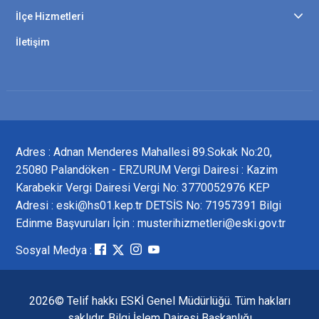
İlçe Hizmetleri
İletişim
Adres : Adnan Menderes Mahallesi 89.Sokak No:20,
25080 Palandöken - ERZURUM Vergi Dairesi : Kazim
Karabekir Vergi Dairesi Vergi No: 3770052976 KEP
Adresi : eski@hs01.kep.tr DETSİS No: 71957391 Bilgi
Edinme Başvuruları İçin : musterihizmetleri@eski.gov.tr
Sosyal Medya :
2026© Telif hakkı ESKİ Genel Müdürlüğü. Tüm hakları
saklıdır. Bilgi İşlem Dairesi Başkanlığı