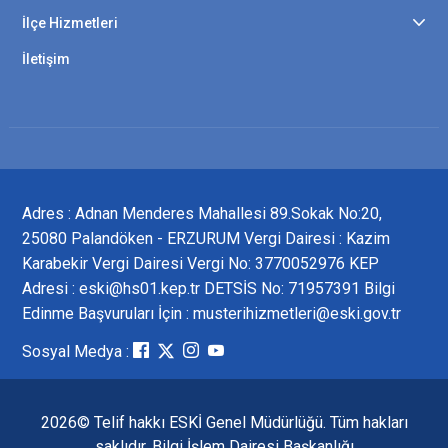
İlçe Hizmetleri
İletişim
Adres : Adnan Menderes Mahallesi 89.Sokak No:20,
25080 Palandöken - ERZURUM Vergi Dairesi : Kazim
Karabekir Vergi Dairesi Vergi No: 3770052976 KEP
Adresi : eski@hs01.kep.tr DETSİS No: 71957391 Bilgi
Edinme Başvuruları İçin : musterihizmetleri@eski.gov.tr
Sosyal Medya :
2026© Telif hakkı ESKİ Genel Müdürlüğü. Tüm hakları
saklıdır. Bilgi İşlem Dairesi Başkanlığı