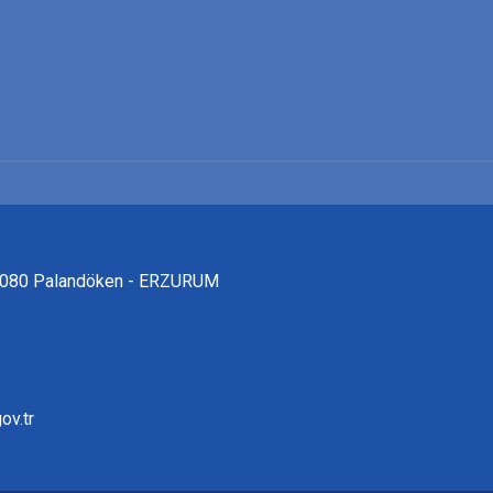
25080 Palandöken - ERZURUM
ov.tr