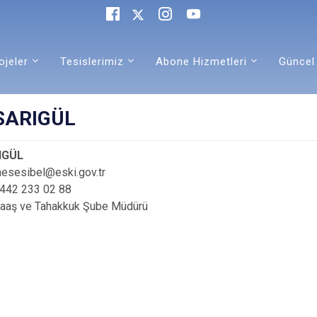
ojeler
Tesislerimiz
Abone Hizmetleri
Güncel
 SARIGÜL
RIGÜL
nesesibel@eski.gov.tr
0442 233 02 88
Maaş ve Tahakkuk Şube Müdürü